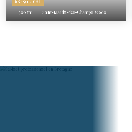
682 500
€HT
300
m²
Saint-Martin-des-Champs 29600