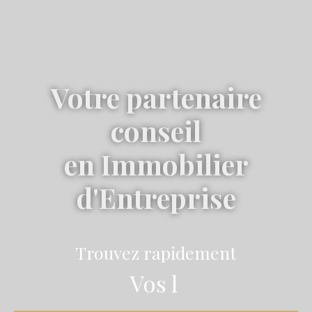
Votre partenaire
conseil
en Immobilier
d'Entreprise
Trouvez rapidement
Vos locaux ou
|