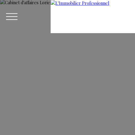
Menu
Estim
🚀 Recrutement Consultant sur
ation
Vannes-Auray.