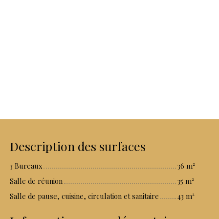
Description des surfaces
3 Bureaux
36 m²
Salle de réunion
35 m²
Salle de pause, cuisine, circulation et sanitaire
43 m²