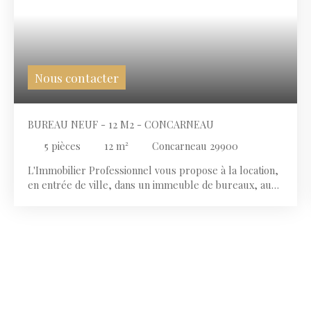
Nous contacter
BUREAU NEUF - 12 M2 - CONCARNEAU
5
pièces
12
m²
Concarneau 29900
L'Immobilier Professionnel vous propose à la location,
en entrée de ville, dans un immeuble de bureaux, au
2ème étage, dans un plateau de bureaux neuf de 150
m2 environ, 1 bureau, et d'une salle de réunion de 35
m2, d'une salle de pause et des sanitaires communs
aux autres usagers Le plateau de bureaux est doté
d'une terrasse de 29 m2. Possibilité de louer plusieurs
bureaux (Nous Consulter) La provision pour charge
comprend l'eau et électricité, les charges de co
propriété et internet