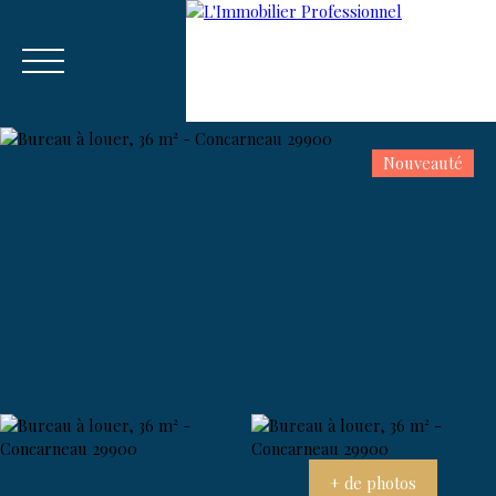
Nouveauté
Menu
Estim
🚀 Recrutement Consultant sur
ation
Vannes-Auray.
+ de photos