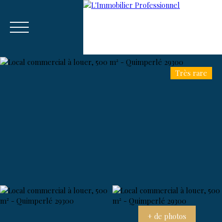
Très rare
Menu
Estim
🚀 Recrutement Consultant sur
ation
Vannes-Auray.
+ de photos