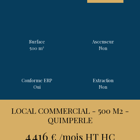
Surface
Ascenseur
500
m²
Non
Conforme ERP
Extraction
Oui
Non
LOCAL COMMERCIAL - 500 M2 -
QUIMPERLE
4 416
€ /mois HT HC