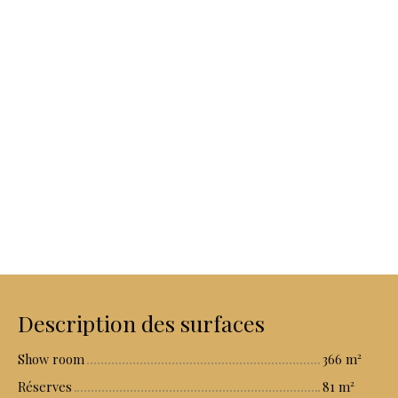
Description des surfaces
Show room
366 m²
Réserves
81 m²