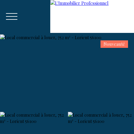
Nouveauté
Menu
Estim
🚀 Recrutement Consultant sur
ation
Vannes-Auray.