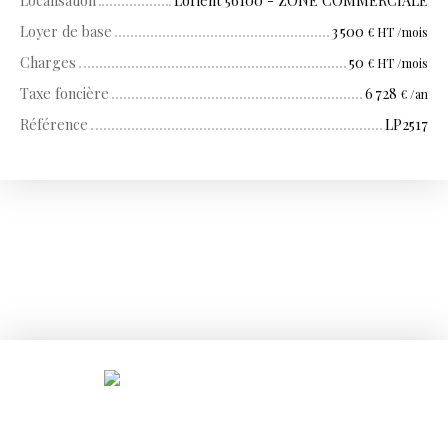
Localisation
Lorient 56100 - ZONE COMMERCIALE
Loyer de base
3 500
€ HT /mois
Charges
50
€ HT /mois
Taxe foncière
6 728
€ /an
Référence
LP2517