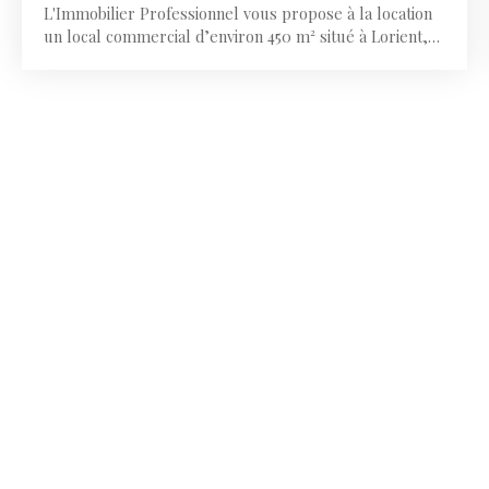
L'Immobilier Professionnel vous propose à la location
un local commercial d’environ 450 m² situé à Lorient,
au cœur d’une zone commerciale premium bénéficiant
d’un fort flux et de nombreux stationnements. Ce local,
entièrement rénové en 2025 et en excellent état, offre
des prestations idéales pour une activité commerciale
ou de showroom. Il se compose :• d’environ 300 m² de
surface commerciale• d’environ 100 m² de réserve•
d’environ 50 m² de bureaux en R+1• d’un linéaire vitrine
d’environ 10 mètres• d’une zone livraison • de 3
stationnements privatifs sur l'arrière Le bien bénéficie
de menuiseries aluminium double vitrage, d’une
conformité ERP et PMR, d’une hauteur sous plafond de
3 mètres et d’un parking commun avec environ 20
stationnements extérieurs. Une opportunité pour
implanter votre activité dans un environnement
commercial stratégique à Lorient.