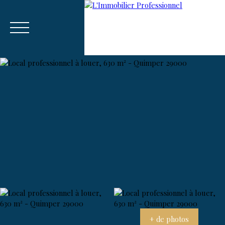
Menu
Estim
🚀 Recrutement Consultant sur
ation
Vannes-Auray.
+ de photos