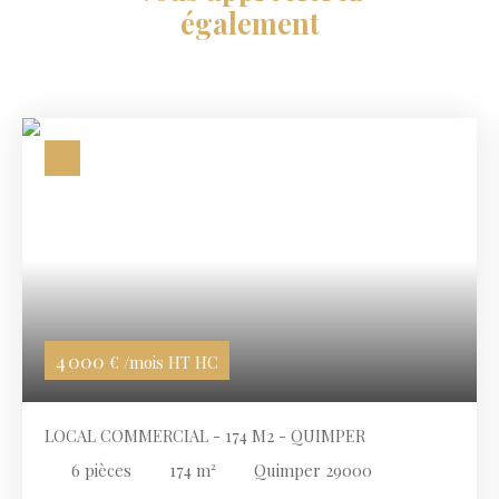
également
4 000
€ /mois HT HC
LOCAL COMMERCIAL - 174 M2 - QUIMPER
6
pièces
174
m²
Quimper 29000