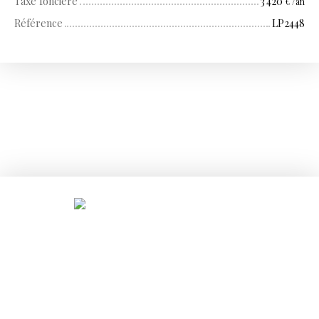
Taxe foncière
3 420
€ /an
Référence
LP2448