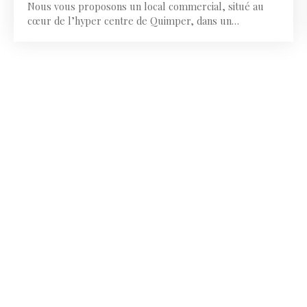
Nous vous proposons un local commercial, situé au
cœur de l’hyper centre de Quimper, dans un
environnement économique très recherché mêlant
commerces, services, flux piétons et attractivité
touristique. Ce bien développe une surface totale de
174 m² répartie sur deux niveaux, offrant un fort
potentiel d’exploitation après rénovation : 94 m² de
surface commerciale en rez-de-chaussée80 m² de
réserves à l’étageLinéaire vitrine de 7 mHauteur sous
plafond : 2,60 mSanitaires existantsConforme
ERPAffichage possible💶 loyer mensuel : 4000 € HT Un
emplacement premium pour un projet commercial,
une enseigne ou un concept souhaitant s’implanter
durablement au cœur de la ville. 📞 Contactez-nous
pour étudier le potentiel de ce bien.