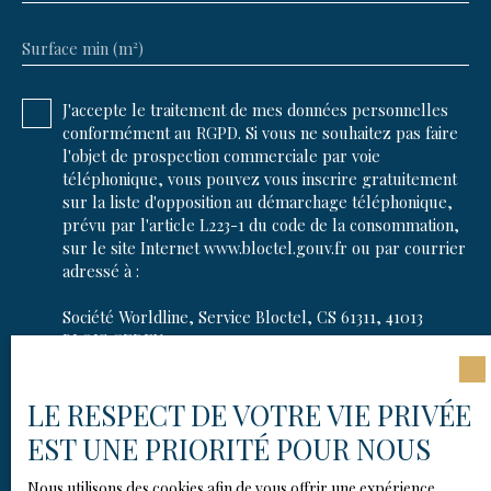
Surface min (m²)
J'accepte le traitement de mes données personnelles
conformément au RGPD. Si vous ne souhaitez pas faire
l'objet de prospection commerciale par voie
téléphonique, vous pouvez vous inscrire gratuitement
sur la liste d'opposition au démarchage téléphonique,
prévu par l'article L223-1 du code de la consommation,
sur le site Internet www.bloctel.gouv.fr ou par courrier
adressé à :
Société Worldline, Service Bloctel, CS 61311, 41013
BLOIS CEDEX.
Pour en savoir plus sur le traitement de vos données
LE RESPECT DE VOTRE VIE PRIVÉE
personnelles, veuillez consulter notre
politique de
confidentialité
.
EST UNE PRIORITÉ POUR NOUS
Nous utilisons des cookies afin de vous offrir une expérience