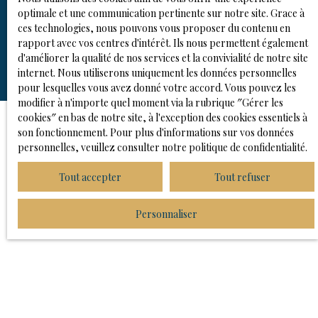
optimale et une communication pertinente sur notre site. Grace à
Recevoir des annonces
ces technologies, nous pouvons vous proposer du contenu en
rapport avec vos centres d'intérêt. Ils nous permettent également
d'améliorer la qualité de nos services et la convivialité de notre site
internet. Nous utiliserons uniquement les données personnelles
pour lesquelles vous avez donné votre accord. Vous pouvez les
modifier à n'importe quel moment via la rubrique ″Gérer les
cookies″ en bas de notre site, à l'exception des cookies essentiels à
son fonctionnement. Pour plus d'informations sur vos données
personnelles, veuillez consulter
notre politique de confidentialité
.
JE RECHERCHE UN BIEN
Tout accepter
Tout refuser
Location immobilier pro Lorient (56100)
Vente immobilier pro Lorient (56100)
Personnaliser
Location immobilier pro Quimper (29000)
JE SUIS PROPRIÉTAIRE