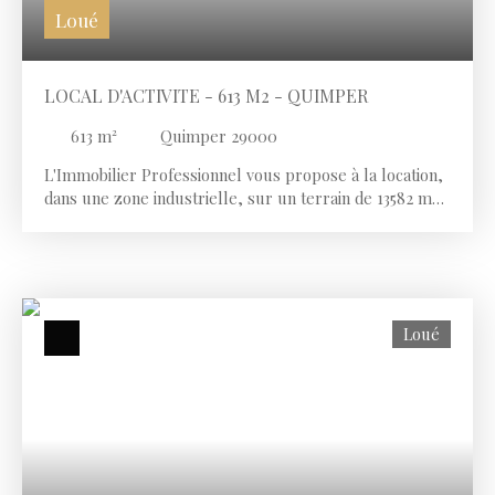
Loué
LOCAL D'ACTIVITE - 613 M2 - QUIMPER
613
m²
Quimper 29000
L'Immobilier Professionnel vous propose à la location,
dans une zone industrielle, sur un terrain de 13582 m2,
dans un ensemble immobilier, un plateau de bureaux
de 143 m2 comprenant des sanitaires communs aux
autres usagers et un entrepôt de 470 m2 environ. Le
terrain disponible à la location est de 2200m2 environ.
Possibilité de louer des vestiaires en sus. Le loyer
Loué
comprend la consommation et l'abonnement de l'eau et
de l'électricité.