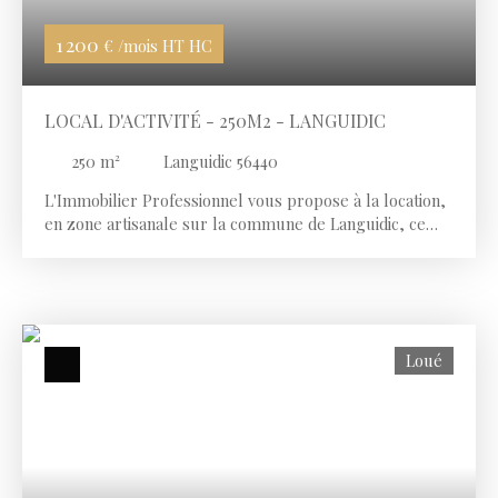
1 200
€ /mois HT HC
LOCAL D'ACTIVITÉ - 250M2 - LANGUIDIC
250
m²
Languidic 56440
L'Immobilier Professionnel vous propose à la location,
en zone artisanale sur la commune de Languidic, ce
local d'activité récent de 250 m2 environ édifié sur une
parcelle de 700 m2 environ en co-activité. Le local est
bien agencé et les volumes optimisés avec sa grande
mezzanine en stockage complémentaire et espace
bureau. Stationnements privatifs Porte sectionnelle
Loué
motorisée 4mx4m Dalle béton Triphasé