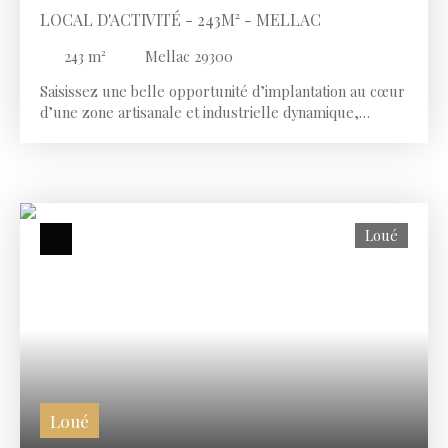
LOCAL D'ACTIVITÉ - 243M² - MELLAC
243
m²
Mellac 29300
Saisissez une belle opportunité d’implantation au cœur
d’une zone artisanale et industrielle dynamique,
idéalement desservie par les axes routiers du secteur
Quimperlé – Lorient. Ce bâtiment récent, en excellent
état, développe 243 m² fonctionnels comprenant : 111
m² de bureaux : accueil, salles de travail, kitchenette,
sanitaires90 m² d’atelier / stockage avec porte
Loué
sectionnelle et accès plain-pied42 m² de mezzanine
pour archivage ou stockage complémentaire8
stationnements privatifsDouble vitrage aluminium,
chauffage électrique, sols béton/carrelage/parquet📌
Loyer : 1 750 € HT/mois📌 Charges : 98 € HT/mois (TF +
assurance propriétaire)📌 Dépôt de garantie : 3 500 €📌
Bail commercial – indexation annuelle ILC Un
emplacement stratégique au sein d’un secteur
attractif, regroupant PME, artisans, magasins
Loué
spécialisés et services, avec un accès rapide à la N165
et au bassin économique de Quimperlé/Lorient. 📞