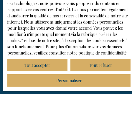
bonheur ?
ces technologies, nous pouvons vous proposer du contenu en
rapport avec vos centres d'intérêt. Ils nous permettent également
d'améliorer la qualité de nos services et la convivialité de notre site
Échangeons sur votre projet autour d'un café à notre cabinet.
internet. Nous utiliserons uniquement les données personnelles
Notre équipe se mettra ensuite en chasse sur le produit dont
pour lesquelles vous avez donné votre accord. Vous pouvez les
vous avez besoin.
modifier à n'importe quel moment via la rubrique ″Gérer les
cookies″ en bas de notre site, à l'exception des cookies essentiels à
son fonctionnement. Pour plus d'informations sur vos données
personnelles, veuillez consulter
notre politique de confidentialité
.
Ne manquez plus aucun bien
Tout accepter
Tout refuser
correspondant à votre
Personnaliser
recherche !
Prénom
Nom